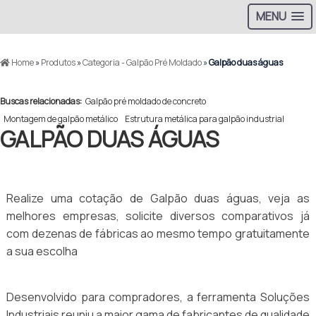
MENU
Home
»
Produtos
»
Categoria - Galpão Pré Moldado
»
Galpão duas águas
Buscas relacionadas:
Galpão pré moldado de concreto
Montagem de galpão metálico
Estrutura metálica para galpão industrial
GALPÃO DUAS ÁGUAS
Realize uma cotação de Galpão duas águas, veja as
melhores empresas, solicite diversos comparativos já
com dezenas de fábricas ao mesmo tempo gratuitamente
a sua escolha
Desenvolvido para compradores, a ferramenta Soluções
Industriais reuniu a maior gama de fabricantes de qualidade