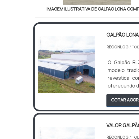
IMAGEM ILUSTRATIVA DE GALPAO LONA COM
GALPÃO LON
RECONLOG
/ TO
O Galpão RL
modelo tradi
revestida c
oferecendo du
COTAR AGOR
VALOR GALPÃ
RECONLOG
/ TO