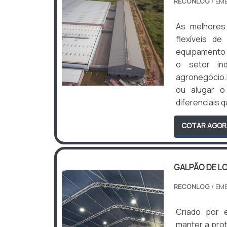
RECONLOG
/ EM
As melhores
flexíveis d
equipamento é
o setor in
agronegócio
ou alugar o
diferenciais 
COTAR AGOR
GALPÃO DE L
RECONLOG
/ EM
Criado por 
manter a pro