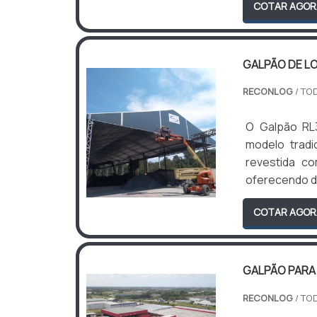
COTAR AGOR
GALPÃO DE L
RECONLOG
/ TO
O Galpão RL
modelo tradi
revestida c
oferecendo du
COTAR AGOR
GALPÃO PARA
RECONLOG
/ TO