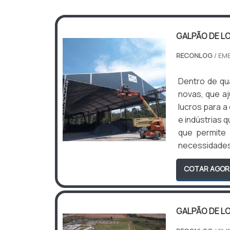
GALPÃO DE L
RECONLOG
/ EM
Dentro de qua
novas, que a
lucros para 
e indústrias 
que permite
necessidades d
COTAR AGOR
GALPÃO DE L