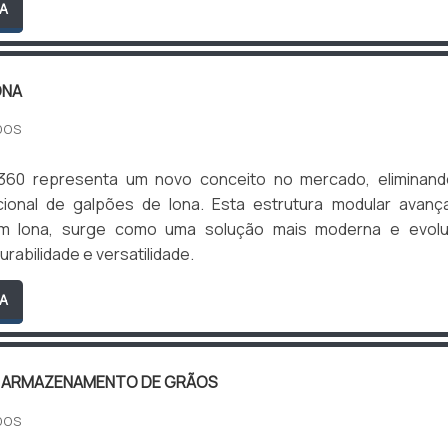
A
ONA
DOS
360 representa um novo conceito no mercado, eliminand
cional de galpões de lona. Esta estrutura modular avanç
om lona, surge como uma solução mais moderna e evoluí
rabilidade e versatilidade.
A
 ARMAZENAMENTO DE GRÃOS
DOS