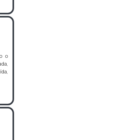
o o
ada,
da,