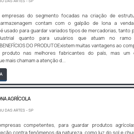
BU DAS ARTES - SP
 empresas do segmento focadas na criação de estrutu
e armazenagem contam com o galpão de lona a venda
 usado para guardar variados tipos de mercadorias, tanto 
dustrial quanto para usuários que atuam no ramo
.BENEFÍCIOS DO PRODUTOExistem muitas vantagens ao com
 produto nas melhores fabricantes do país, mas um 
que mais chamam a atenção d...
A
ONA AGRÍCOLA
BU DAS ARTES - SP
empresas competentes, para guardar produtos agrícola
teção contra fenômenos da natureza, como luz do sol e chu