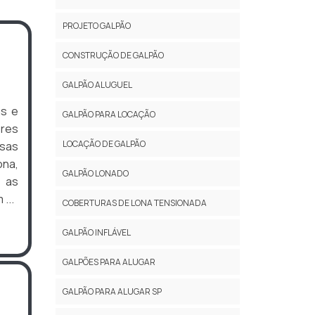
PROJETO GALPÃO
CONSTRUÇÃO DE GALPÃO
GALPÃO ALUGUEL
as e
GALPÃO PARA LOCAÇÃO
ores
LOCAÇÃO DE GALPÃO
esas
ona,
GALPÃO LONADO
 as
...
COBERTURAS DE LONA TENSIONADA
GALPÃO INFLÁVEL
GALPÕES PARA ALUGAR
GALPÃO PARA ALUGAR SP