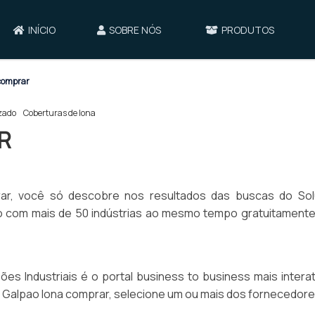
INÍCIO
SOBRE NÓS
PRODUTOS
comprar
zado
Coberturas de lona
R
rar, você só descobre nos resultados das buscas do So
rio com mais de 50 indústrias ao mesmo tempo gratuitamente
es Industriais é o portal business to business mais interat
de Galpao lona comprar, selecione um ou mais dos fornecedor