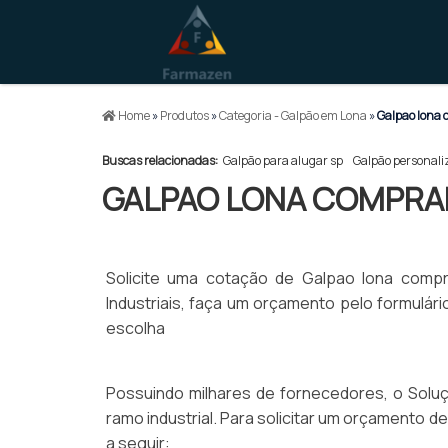
Home
»
Produtos
»
Categoria - Galpão em Lona
»
Galpao lona 
Buscas relacionadas:
Galpão para alugar sp
Galpão personali
GALPAO LONA COMPRA
Solicite uma cotação de Galpao lona comp
Industriais, faça um orçamento pelo formulá
escolha
Possuindo milhares de fornecedores, o Soluçõ
ramo industrial. Para solicitar um orçamento 
a seguir: