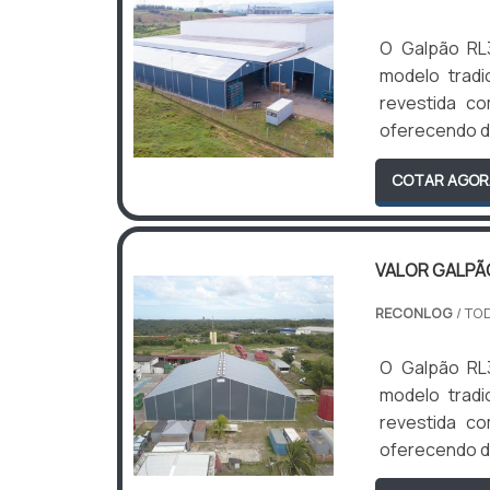
O Galpão RL
modelo tradi
revestida c
oferecendo du
COTAR AGOR
VALOR GALPÃ
RECONLOG
/ TO
O Galpão RL
modelo tradi
revestida c
oferecendo du