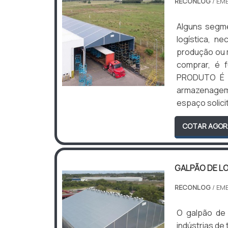
RECONLOG
/ EM
Alguns segme
logística, n
produção ou 
comprar, é 
PRODUTO É C
armazenagem
espaço solicit
COTAR AGOR
GALPÃO DE L
RECONLOG
/ EM
O galpão de
indústrias de