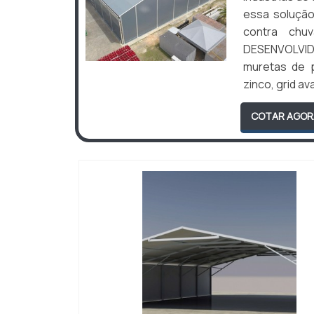
essa solução
contra chu
DESENVOLVID
muretas de p
zinco, grid ava
COTAR AGOR