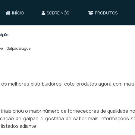
INÍCIO
SOBRE NÓS
PRODUTOS
alpão
vel
Galpão aluguel
e os melhores distribuidores, cote produtos agora com mais
dustriais criou o maior número de fornecedores de qualidade n
Locação de galpão e gostaria de saber mais informações s
listados adiante: