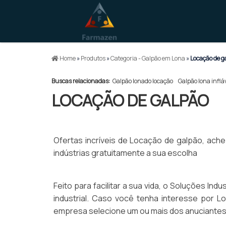
Home
»
Produtos
»
Categoria - Galpão em Lona
»
Locação de g
Buscas relacionadas:
Galpão lonado locação
Galpão lona inflá
LOCAÇÃO DE GALPÃO
Ofertas incríveis de Locação de galpão, ach
indústrias gratuitamente a sua escolha
Feito para facilitar a sua vida, o Soluções In
industrial. Caso você tenha interesse por 
empresa selecione um ou mais dos anuciantes 