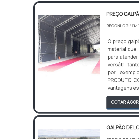
PREÇO GALP
RECONLOG
/ EM
O preço galp
material que
para atender
versátil, ta
por exemplo,
PRODUTO CO
vantagens est
COTAR AGOR
GALPÃO DE L