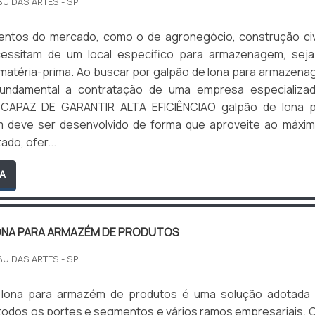
BU DAS ARTES - SP
ntos do mercado, como o de agronegócio, construção civ
ecessitam de um local específico para armazenagem, sej
matéria-prima. Ao buscar por galpão de lona para armazen
fundamental a contratação de uma empresa especializad
APAZ DE GARANTIR ALTA EFICIÊNCIAO galpão de lona p
 deve ser desenvolvido de forma que aproveite ao máxi
ado, ofer...
A
ONA PARA ARMAZÉM DE PRODUTOS
BU DAS ARTES - SP
 lona para armazém de produtos é uma solução adotada 
 todos os portes e segmentos e vários ramos empresariais.