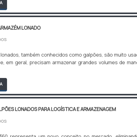
A
ARMAZÉM LONADO
DOS
lonados, também conhecidos como galpões, são muito us
e, em geral, precisam armazenar grandes volumes de man
A
PÕES LONADOS PARA LOGÍSTICA E ARMAZENAGEM
DOS
360 representa um novo conceito no mercado, eliminand