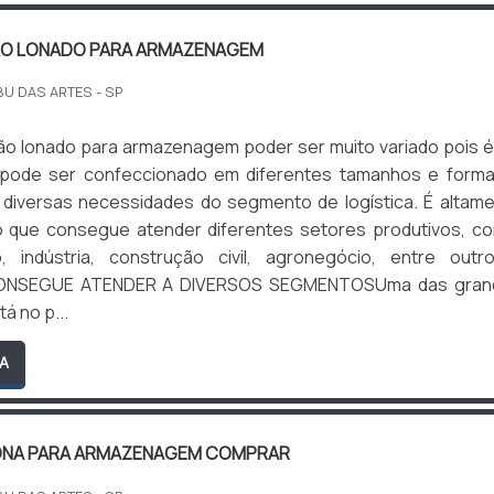
ÃO LONADO PARA ARMAZENAGEM
BU DAS ARTES - SP
ão lonado para armazenagem poder ser muito variado pois 
 pode ser confeccionado em diferentes tamanhos e form
 diversas necessidades do segmento de logística. É altam
nto que consegue atender diferentes setores produtivos, c
 indústria, construção civil, agronegócio, entre outr
NSEGUE ATENDER A DIVERSOS SEGMENTOSUma das gran
á no p...
A
ONA PARA ARMAZENAGEM COMPRAR