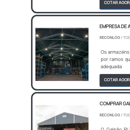
COTAR AGOR
EMPRESA DE 
RECONLOG
/ TO
Os armazéns 
por ramos qu
adequada
COTAR AGOR
COMPRAR GAL
RECONLOG
/ TO
O Galpão RL