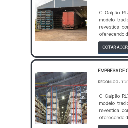
O Galpão RL
modelo tradi
revestida c
oferecendo du
COTAR AGOR
EMPRESA DE 
RECONLOG
/ TO
O Galpão RL
modelo tradi
revestida c
oferecendo du